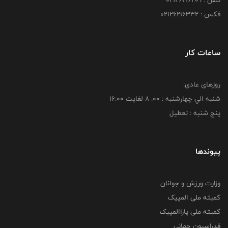
تلفن : 02126216209
فکس : 02126216332
ساعات کار
روزهای عادی:
شنبه الي چهارشنبه : 00: 8 لغايت 16:00
پنج شنبه : تعطیل
پیوندها
وزارت ورزش و جوانان
کمیته ملی المپیک
کمیته ملی پاراالمپیک
فدراسیون جهانی