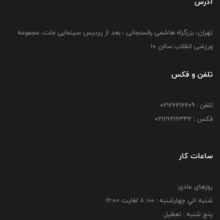
آدرس
تهران، بزرگراه هاشمی رفسنجانی ، بعد از پردیس سینمایی ملت، مجموعه
ورزشی انقلاب سالن 10
تلفن و فکس
تلفن : 02126216209
فکس : 02126216332
ساعات کار
روزهای عادی:
شنبه الي چهارشنبه : 00: 8 لغايت 16:00
پنج شنبه : تعطیل