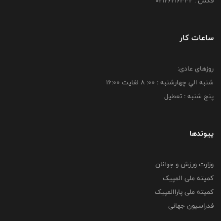
فکس : 02126216332
ساعات کار
روزهای عادی:
شنبه الي چهارشنبه : 00: 8 لغايت 16:00
پنج شنبه : تعطیل
پیوندها
وزارت ورزش و جوانان
کمیته ملی المپیک
کمیته ملی پاراالمپیک
فدراسیون جهانی