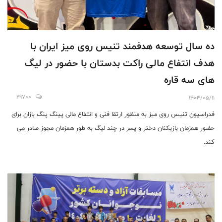
ده سال توسعه هدفمند تنیس روی میز ایران با
هدف انتفاع مالى راكت بدستان با حضور در ليگ
هاى سه قاره
29700
1404/05/11
فدراسيون تنيس روى ميز به منظور ارتقا فنى و انتفاع مالى پينگ پنگ بازان براى
حضور همزمان بازيكنان دختر و پسر در چند ليگ به طور همزمان مجوز صادر مى
كند.