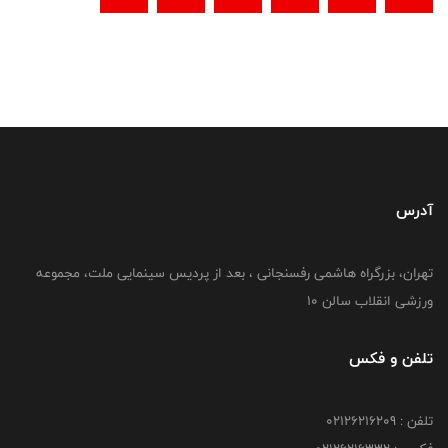
آدرس
تهران، بزرگراه هاشمی رفسنجانی ، بعد از پردیس سینمایی ملت، مجموعه
ورزشی انقلاب سالن 10
تلفن و فکس
تلفن : 02126216209