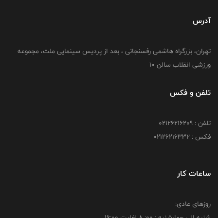
آدرس
تهران، بزرگراه هاشمی رفسنجانی ، بعد از پردیس سینمایی ملت، مجموعه
ورزشی انقلاب سالن 10
تلفن و فکس
تلفن : 02126216209
فکس : 02126216332
ساعات کار
روزهای عادی:
شنبه الي چهارشنبه : 00: 8 لغايت 16:00