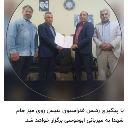
با پيگيرى رئيس فدراسيون تنيس روى ميز جام
شهدا به ميزبانى ابوموسى برگزار خواهد شد.