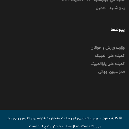
پنج شنبه : تعطیل
پیوندها
وزارت ورزش و جوانان
کمیته ملی المپیک
کمیته ملی پاراالمپیک
فدراسیون جهانی
© کليه حقوق خبری و تصويری اين سايت متعلق به فدراسیون تنیس روی میز
می باشد.استفاده از مطالب با ذكر منبع آزاد است.