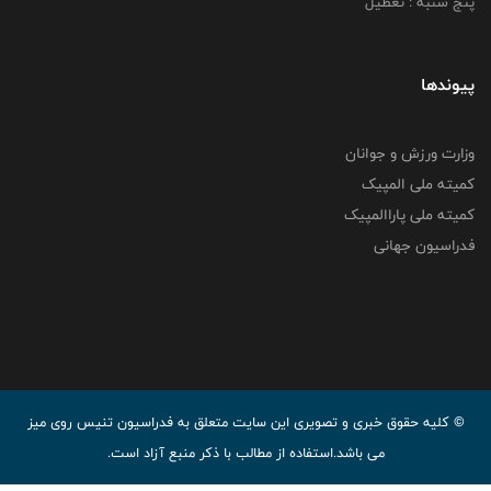
پنج شنبه : تعطیل
پیوندها
وزارت ورزش و جوانان
کمیته ملی المپیک
کمیته ملی پاراالمپیک
فدراسیون جهانی
© کليه حقوق خبری و تصويری اين سايت متعلق به فدراسیون تنیس روی میز
می باشد.استفاده از مطالب با ذكر منبع آزاد است.