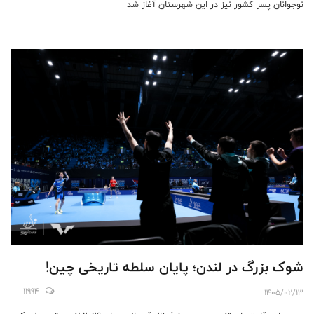
نوجوانان پسر کشور نیز در این شهرستان آغاز شد
شوک بزرگ در لندن؛ پایان سلطه تاریخی چین!
11994
1405/02/13