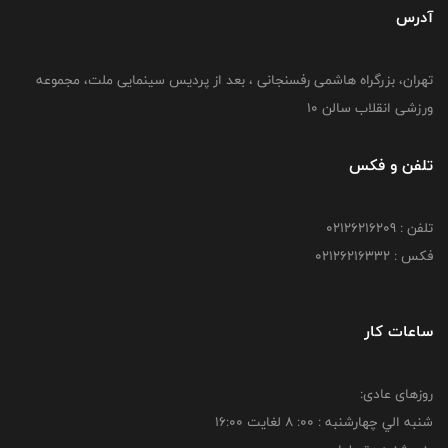
آدرس
تهران، بزرگراه هاشمی رفسنجانی ، بعد از پردیس سینمایی ملت، مجموعه
ورزشی انقلاب سالن 10
تلفن و فکس
تلفن : 02126216209
فکس : 02126216332
ساعات کار
روزهای عادی:
شنبه الي چهارشنبه : 00: 8 لغايت 16:00