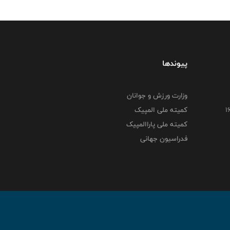
پیوندها
وزارت ورزش و جوانان
کمیته ملی المپیک
کمیته ملی پاراالمپیک
فدراسیون جهانی