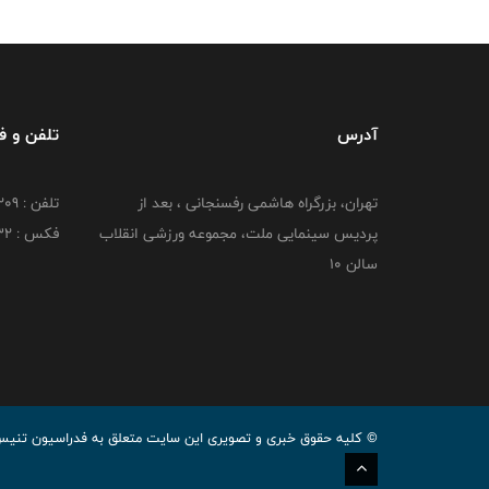
آدرس
تلفن و 
تهران، بزرگراه هاشمی رفسنجانی ، بعد از
تلفن : 02126216209
پردیس سینمایی ملت، مجموعه ورزشی انقلاب
فکس : 02126216332
سالن 10
© کليه حقوق خبری و تصويری اين سايت متعلق به فدراسیون تنیس رو