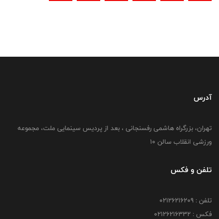
آدرس
تهران، بزرگراه هاشمی رفسنجانی ، بعد از پردیس سینمایی ملت، مجموعه
ورزشی انقلاب سالن 10
تلفن و فکس
تلفن : 02126216209
فکس : 02126216332