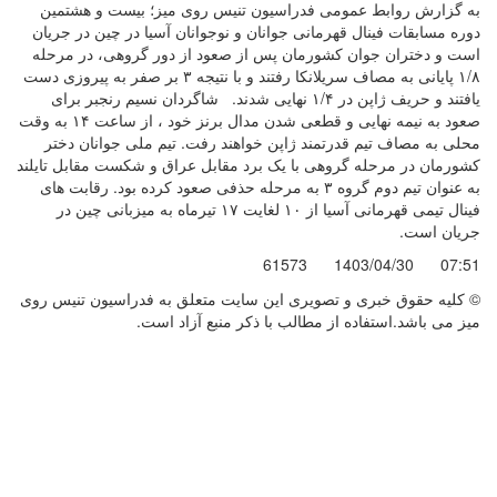
به گزارش روابط عمومی فدراسیون تنیس روی میز؛ بیست و هشتمین
دوره مسابقات فینال قهرمانی جوانان و نوجوانان آسیا در چین در جریان
است و دختران جوان کشورمان پس از صعود از دور گروهی، در مرحله
۱/۸ پایانی به مصاف سریلانکا رفتند و با نتیجه ۳ بر صفر به پیروزی دست
یافتند و حریف ژاپن در ۱/۴ نهایی شدند. شاگردان نسیم رنجبر برای
صعود به نیمه نهایی و قطعی شدن مدال برنز خود ، از ساعت ۱۴ به وقت
محلی به مصاف تیم قدرتمند ژاپن خواهند رفت. تیم ملی جوانان دختر
کشورمان در مرحله گروهی با یک برد مقابل عراق و شکست مقابل تایلند
به عنوان تیم دوم گروه ۳ به مرحله حذفی صعود کرده بود. رقابت های
فینال تیمی قهرمانی آسیا از ۱۰ لغایت ۱۷ تیرماه به میزبانی چین در
جریان است.
61573
1403/04/30
07:51
© کليه حقوق خبری و تصويری اين سايت متعلق به فدراسیون تنیس روی
میز می باشد.استفاده از مطالب با ذكر منبع آزاد است.