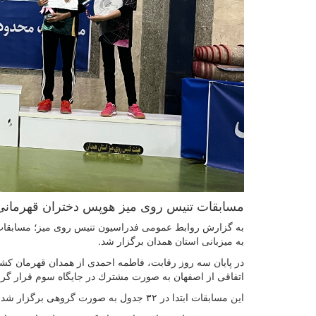
مسابقات تنيس روى ميز هوپس دختران قهرمانى 
به ميزبانى استان همدان برگزار شد.
در پايان سه روز رقابت، فاطمه احمدی از همدان قهرمان کشور 
اتفاقی از اصفهان به صورت مشترك در جايگاه سوم قرار گرفت
اين مسابقات ابتدا در ۳۲ جدول به صورت گروهى برگزار شد كه در مرحله نخست از هر گروه، نفرات اول و دوم به دور حذفى صعود كردند.