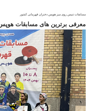
مسابقات تنيس روى ميز هوپس دختران قهرمانی کشور
معرفى برترين هاى مسابقات هوپس 