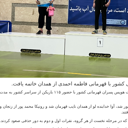
كشور با قهرمانى فاطمه احمدی از همدان خاتمه يافت.
به گزارش روابط عمومى فدراسيون تنيس روى ميز؛ مسابقات هوپس پسران قهرمانى کشور با حضور ۱۱۵ بازیکن از
شد، آوا خدابنده لو از همدان نايب قهرمان شد و رونیکا محمد پور از زنجان و
ند.