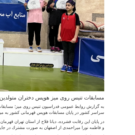
مسابقات تنيس روى ميز هوپس دختران متولدین ۹۳ به بعد کشور با قهرمانى دیانا فلاح از تهران از تهران خاتمه ياف
سراسر كشور در پایان مسابقات هوپس قهرمانی کشور به ميزب
در پايان این رقابت فشرده، دیانا فلاح از استان تهران قهرما
و فاطمه نورا میراحمدی از اصفهان به صورت مشترك در جايگ