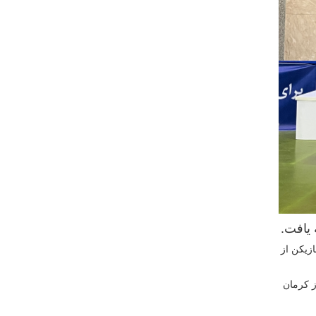
مومى فدراسيون تنيس روى ميز؛ مسابقات هوپس دختران قهرمانى کشور ویژه متولدین (۱۱/۱۰/۹۳ به بعد) با حضور ۶۸ بازیکن از
ز کرمان