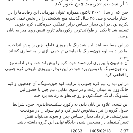
۱ از سد تیم قدرتمند چین عبور کند.
چین که از سال ۲۰۰۱ تاکنون همواره عنوان قهرمانی این رقابت‌ها را در
اختیار داشت و طی ۲۵ سال گذشته هیچ شکستی را در بخش تیمی تجربه
نکرده بود، در این دیدار حساس برابر عملکرد خیره‌کننده کره جنوبی
تسلیم شد تا یکی از طولانی‌ترین رکوردهای تاریخ تنیس روی میز به پایان
برسد.
در این مسابقه، ابتدا لین شیدونگ با پیروزی قاطع، چین را پیش انداخت،
اما در ادامه اوه جون‌سونگ با نمایشی تهاجمی بازی را به تساوی کشاند.
سپس
آن جائهیون با پیروزی ارزشمند خود، کره را پیش انداخت و در ادامه نیز
اوه جون‌سونگ با دومین برد خود در این دیدار، پیروزی تاریخی کره جنوبی
را قطعی کرد.
در این دیدار، تیم کره جنوبی با ترکیب اوه جون‌سونگ، آن جه‌هیون و کیم
جانگ‌وون به میدان رفت و در سوی مقابل، تیم چین با حضور لین
شیدونگ، لیانگ جینگ‌کون و ژو چی‌هاو به رقابت پرداخت.
این نتیجه، علاوه بر پایان دادن به رکورد شکست‌ناپذیری چین، شرایط
جدول گروه را نیز دستخوش تغییر کرد و تیم سوئد را در موقعیت
صدرنشینی قرار داد. دیدار حساس چین و سوئد می‌تواند نقش
تعیین‌کننده‌ای در مشخص شدن جایگاه نهایی این گروه داشته باشد.
12063
1405/02/13
13:37