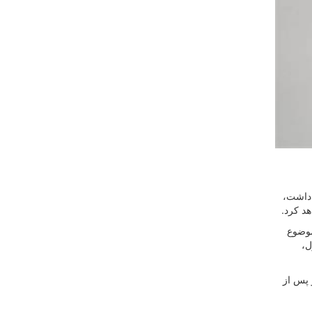
مللی حضور داشت،
هد کرد.
د شد. موضوع
ل،
وئن وارد آتن می‌شوند و پس از