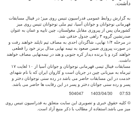
داشت.
به گزارش روابط عمومی فدراسیون تنیس روی میز؛ در فینال مسابقات
قهرمانی نوجوانان و جوانان آسیا، تیم ملی نوجوانان تنیس روی میز
کشورمان پس از پیروزی مقابل مغولستان، چین تایپه و عمان به عنوان
صدرنشین گروه ۳ راهی جدول حذفی شد.
در مرحله ۱/۴ نهایی، شاگردان احدی به مصاف تیم تایلند خواهند رفت و
در صورت پیروزی ضمن صعود به نیمه نهایی مدال برنز خود را قطعی
خواهند کرد و با برنده دیدار کره جنوبی و هند در نیمه‌نهایی مصاف خواهند
داشت.
مسابقات فینال تیمی قهرمانی نوجوانان و جوانان آسیا از ۱۰ لغایت ۱۷
تیرماه به میزبانی چین در جریان است و کاروان ایران که با نام شهدای
خدمت در این مسابقات حاضر می باشد در رده سنی نوجوانان دختر و
پسر و رده سنی جوانان دختر و پسر در این رقابت ها حاضر می باشد.
504047
1403/04/30
07:53
© کليه حقوق خبری و تصويری اين سايت متعلق به فدراسیون تنیس روی
میز می باشد.استفاده از مطالب با ذكر منبع آزاد است.