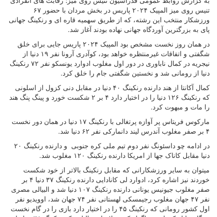
به گزارش روابط عمومی فدراسیون تنیس روی میز؛ رقابت های انفرادی
تنیس روی میز المپیک ۲۰۲۴ پاریس در بخش مردان با حضور ۶۷
ورزشکار منتخب این رشته، که از طریق سهمیه قاره ای و رنکینگ جهانی
پای به بزرگترین آوردگاه جهانی نهاده بودند آغاز شد.
در همان روز نخست مشخص بود المپیک ۲۰۲۴ پاریس جایی برای خلق
شگفتی و اتفاقات غیرمنتظره خواهد بود، کوآدری آرونا نفر ۱۹ دنیا از
نیجریه در کمال ناباوری در دور اول مغلوب ادوارد یونسکو نفر ۷۲ رنکینگ
دنیا از رومانی شد و نخستین شگفتی جام را خلق کرد.
کمال آکانتا از هند دارنده رنکینگ ۴۰ دنیا در مقابل دنی کزول از اسلونی
که رنکینگ ۱۲۶ دنیا را در اختیار دارد ۴ بر ۲ شکست خورد و پینگ پنگ هند
را مات و مبهوت کرد.
مارکوس فریتاس پر آوازه پرتغالی با رنکینگ ۱۷ دنیا در همان دور نخست
۴ بر صفر مغلوب آندرس لیند دانمارکی نفر ۶۲ دنیا شد.
در ادامه چو داسئونگ نفر دوم تیم ملی کره جنوبی و دارنده رنکینگ ۲۰
دنیا مقابل کاناک جها از امریکا دارنده رنکینگ ۱۲۰ مغلوب شد.
میتوان به سایر ورزشکارانی که مقابل رنکینگ بالاتر از خود شکست
خوردند نیز اشاره کرد، ادوارد لی کانادایی دارنده رنکینگ ۳۷ دنیا ۴ بر
صفر مغلوب جیونیس یونانی دارنده رنکینگ ۱۰۷ دنیا شد و البیالی مصری
نفر ۴۷ جهان مغلوب رجیمسکی لهستانی نفر ۷۴ جهان شد، اوویدیو نفر
اول کشور رومانی که رنکینگ ۴۵ را در اختیار دارد بازی را در گام نخست