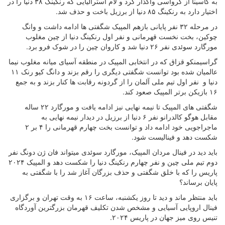
به گاسینا از کرواسی واگذار کرد و لام استرالیایی که رنکینگ ۳۸ دنیا را در
اختیار دارد به رنکینگ ۸۵ دنیا از برزیل باخت و حذف شد.
در مرحله ۳۲ نفر پایانی بازهم المپیک شگفتی ها ادامه داشت و وانگ
چوکین، بخت نخست قهرمانی و نفر اول رنکینگ دنیا از چین مغلوب
مورگارد سوئدی نفر ۲۶ دنیا شد و کاروان چین را در شوک فرو برد.
گراسیمنکو قزاق که در انتخابی المپیک در منطقه آسیای میانه مغلوب نیما
عالمیان شده بود توانست شگفتی دیگری را رقم بزند و دانگ کیو رنک ۱۱
دنیا و نفر اول تیم ملی آلمان را از گردونه رقابت ها کنار بزند و به جمع
۱۶ بازیکن برتر المپیک صعود کند.
شگفتی های المپیک تا نیمه نهایی نیز ادامه یافت و مورگارد ۲۲ ساله
مقابل هوگو کالدرانو نفر ۶ دنیا از برزیل در دیدار نیمه نهایی به
ماجراجویی خود ادامه داد و توانست بخت چهارم قهرمانی را ۴ بر ۲
شکست دهد و فینالیست شود.
باید دید در فینال مردان المپیک، مورگارد سوئدی میتواند فان ژن دونگ نفر
دوم تیم ملی چین و نفر چهارم رنکینگ دنیا را شکست دهد و المپیک ۲۰۲۴
پاریس را که با خلق شگفتی و حذف بزرگان آغاز شد را با شگفتی به
پایان برساند؟
باید منتظر ماند و دید تا روز یکشنبه، ساعت ۱۶ به وقت تهران و برگزاری
فینال اروپایی آسیایی و مشخص شدن تکلیف قهرمان بزرگترین آوردگاه
تنیس روی میز جهان در پاریس ۲۰۲۴.