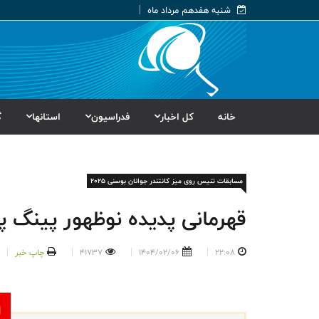
شنبه هفدهم مرداد ماه
خانه
کل اخبار
فدراسیون
استانها
گ
مسابقات تنیس روی میز کانتندر جوانان بوسنی ۲۰۲۵
قهرمانی پدیده نوظهور پینگ پ
22:08
1404/02/06
41737
چاپ خبر