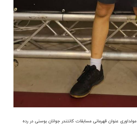
ر صفر مقابل حریفی از مولداوری عنوان قهرمانی مسابقات کانتندر جوانان بوسنی در رده