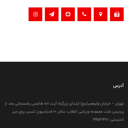
آدرس
تهران – خیابان ولیعصر(عج) ابتدای بزرگراه آیت اله هاشمی رفسنجانی بعد از
پردیس ملت مجموعه ورزشی انقلاب سالن 10 فدراسیون تنیس روی میز
کدپستی: 1995614111