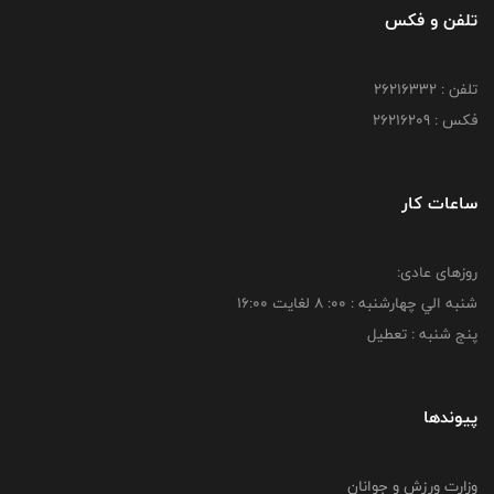
تلفن و فکس
تلفن : 26216332
فکس : 26216209
ساعات کار
روزهای عادی:
شنبه الي چهارشنبه : 00: 8 لغايت 16:00
پنج شنبه : تعطیل
پیوندها
وزارت ورزش و جوانان