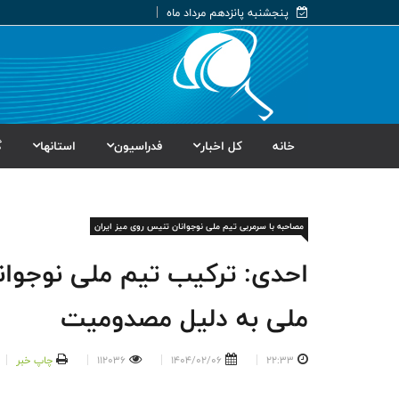
پنجشنبه پانزدهم مرداد ماه
خانه
کل اخبار
فدراسیون
استانها
گ
مصاحبه با سرمربی تیم ملی نوجوانان تنیس روی میز ایران
احدی: ترکیب تیم ملی نوجوا
ملی به دلیل مصدومیت
22:33
1404/02/06
112036
چاپ خبر