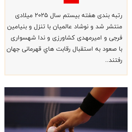
رتبه بندى هفته بيستم سال ٢٠٢٥ ميلادى
منتشر شد و نوشاد عالميان با تنزل و بنيامين
فرجى و اميرمهدى كشاورزى و ندا شهسوارى
با صعود به استقبال رقابت هاي قهرمانى جهان
رفتند..