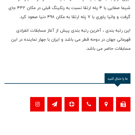
شيما صفايى با ٤ پله ارتقا نسبت به رنكينگ قبلى در مكان ٤٣٢ جاى
گرفت و وانيا ياورى با ٧ پله ارتقا به مكان ٤٩٨ دنيا صعود كرد.
اين رتبه بندى ، آخرين رتبه بندى پيش از آغاز مسابقات انفرادى
قهرمانى جهان در دوحه قطر مى باشد و ايران با جهار نماينده در اين
مسابقات حاضر مى باشد.
ما را دنبال کنید