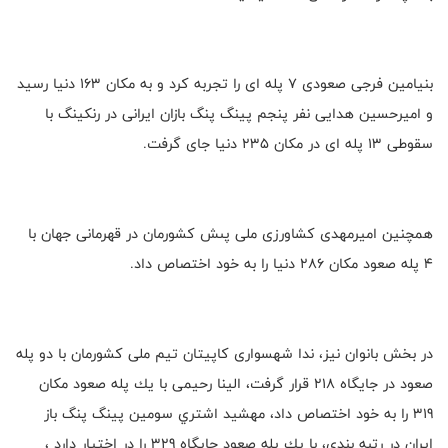
بنيامين فرجى صعودى ٧ پله اى را تجربه كرد و به مكان ١٦٣ دنيا رسيد
و اميرحسين هدايى نفر پنجم پينگ پنگ بازان ايرانى در رنكينگ با
سقوطى ١٣ پله اى در مكان ٢٣٥ دنيا جاى گرفت.
همچنين اميرمهدى كشاورزى ملى پىش كشورمان در قهرمانى جهان با
٤ پله صعود مكان ٢٨٦ دنيا را به خود اختصاص داد.
در بخش بانوان نيز، ندا شهسوارى كاپيتان تيم ملى كشورمان با دو پله
صعود در جايگاه ٢١٨ قرار گرفت، الينا رحيمى با يك پله صعود مكان
٣١٩ را به خود اختصاص داد، مهشيد اشتري سومين پينگ پنگ باز
ايران در رتبه بندى، با يك پله صعود جايگاه ٣٢٩ را در اختيار دارد ،