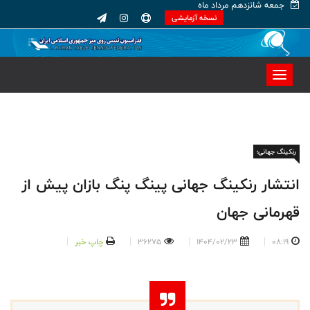
جمعه شانزدهم مرداد ماه
نسخه آزمایشی
رنکینگ جهانی؛
انتشار رنكينگ جهانى پينگ پنگ بازان پيش از
قهرمانى جهان
08:19
1404/02/23
36275
چاپ خبر