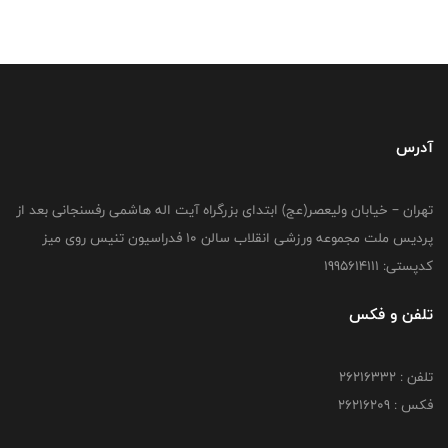
آدرس
تهران – خیابان ولیعصر(عج) ابتدای بزرگراه آیت اله هاشمی رفسنجانی بعد از
پردیس ملت مجموعه ورزشی انقلاب سالن 10 فدراسیون تنیس روی میز
کدپستی: 1995614111
تلفن و فکس
تلفن : 26216332
فکس : 26216209