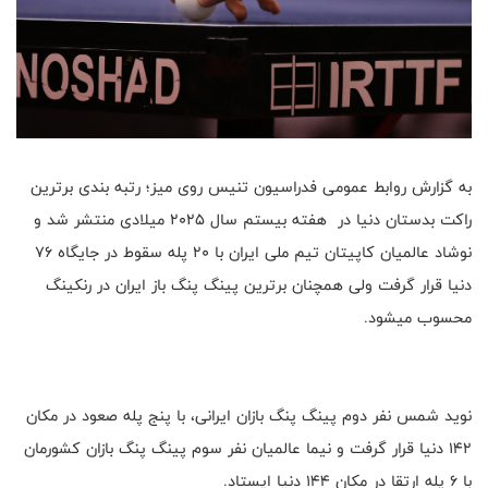
به گزارش روابط عمومى فدراسيون تنيس روى ميز؛ رتبه بندى برترين
راكت بدستان دنيا در هفته بيستم سال ٢٠٢٥ ميلادى منتشر شد و
نوشاد عالميان كاپيتان تيم ملى ايران با ٢٠ پله سقوط در جايگاه ٧٦
دنيا قرار گرفت ولى همچنان برترين پينگ پنگ باز ايران در رنكينگ
محسوب ميشود.
نويد شمس نفر دوم پينگ پنگ بازان ايرانى، با پنج پله صعود در مكان
١٤٢ دنيا قرار گرفت و نيما عالميان نفر سوم پينگ پنگ بازان كشورمان
با ٦ پله ارتقا در مكان ١٤٤ دنيا ايستاد.