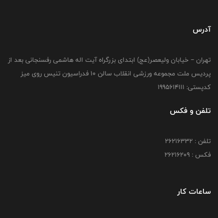
آدرس
تهران – خیابان ولیعصر(عج) ابتدای بزرگراه آیت اله هاشمی رفسنجانی بعد از
پردیس ملت مجموعه ورزشی انقلاب سالن 10 فدراسیون تنیس روی میز
کدپستی: 1995614111
تلفن و فکس
تلفن : 26216332
فکس : 26216209
ساعات کار