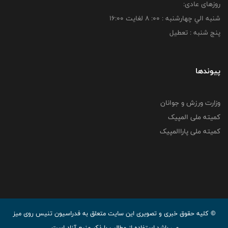
روزهای عادی:
شنبه الي چهارشنبه : 00: 8 لغايت 16:00
پنج شنبه : تعطیل
پیوندها
وزارت ورزش و جوانان
کمیته ملی المپیک
کمیته ملی پاراالمپیک
© کليه حقوق خبری و تصويری اين سايت متعلق به فدراسیون تنیس روی میز
می باشد.استفاده از مطالب با ذكر منبع آزاد است.