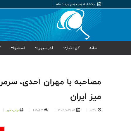
یکشنبه هجدهم مرداد ماه
خانه
کل اخبار
فدراسیون
استانها
گ
مصاحبه با مهران احدی، سرمر
میز ایران
11:30
1404/07/05
45047
چاپ خبر