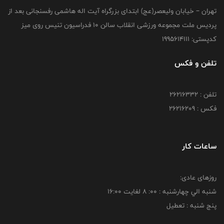
تهران – خیابان ولیعصر(عج) ابتدای بزرگراه آیت اله هاشمی رفسنجانی بعد از
پردیس ملت مجموعه ورزشی انقلاب سالن 10 فدراسیون تنیس روی میز
کدپستی: 1995614111
تلفن و فکس
تلفن : 26216332
فکس : 26216209
ساعات کار
روزهای عادی:
شنبه الي چهارشنبه : 00: 8 لغايت 16:00
پنج شنبه : تعطیل