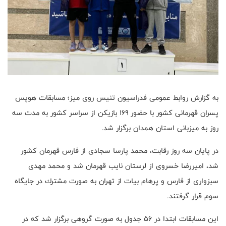
به گزارش روابط عمومى فدراسيون تنيس روى ميز؛ مسابقات هوپس
پسران قهرمانى کشور با حضور ۱۶۹ بازیکن از سراسر كشور به مدت سه
روز به ميزبانى استان همدان برگزار شد.
در پايان سه روز رقابت، محمد پارسا سجادی از فارس قهرمان کشور
شد، امیررضا خسروی از لرستان نايب قهرمان شد و محمد مهدی
سبزواری از فارس و پرهام بیات از تهران به صورت مشترك در جايگاه
سوم قرار گرفتند.
اين مسابقات ابتدا در ۵۶ جدول به صورت گروهى برگزار شد كه در