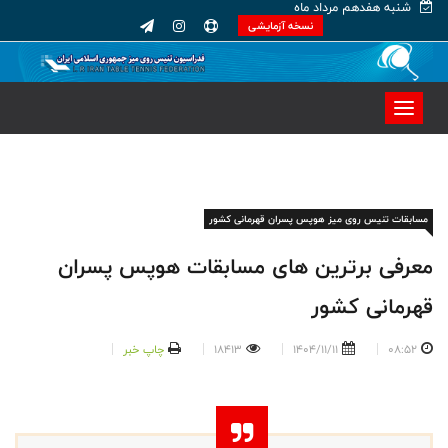
شنبه هفدهم مرداد ماه
نسخه آزمایشی
مسابقات تنیس روی میز هوپس پسران قهرمانی کشور
معرفى برترين هاى مسابقات هوپس پسران
قهرمانى كشور
08:52
1404/11/11
18413
چاپ خبر