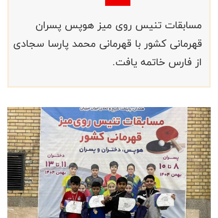
مسابقات تنيس روى ميز هوپس پسران
قهرمانى كشور با قهرمانى محمد پارسا سجادی
از فارس خاتمه يافت.