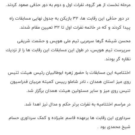
مرحله نخست از هر گروه، نفرات اول و دوم به دور حذفى صعود كردند.
در دور حذفی اين رقابت ها، ٣٢ بازیکن به جدول نهایی مسابقات راه
پيدا كردند و كه در خاتمه نفرات اول تا ٣٢ تعيين مقام شدند.
محسن شيشه گرها سرمربى تيم ملى هوپس و حشمت شريفى
سرپرست تيم هوپس، در طول این مسابقات اين رقابت ها را از نزديك
نظاره گر بودند.
اختتاميه اين مسابقات با حضور زهره ابوطالبیان رئيس هيئت تنیس
روی میز استان همدان ، نادر شاملو رییس کمیته مربیان فدراسیون
تنیس روی میز و سایر مسئولین هیئت همدان برگزار شد.
در مراسم اختتامیه به نفرات برتر حکم و مدال نیز اهدا شد.
سرداورى اين رقابت ها برعهده قاسم علیزاده و کمک سرداوری حسام
شیخ محمدی بود .