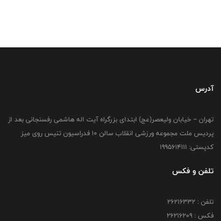
آدرس
تهران – خیابان ولیعصر(عج) ابتدای بزرگراه آیت اله هاشمی رفسنجانی بعد از
پردیس ملت مجموعه ورزشی انقلاب سالن 10 فدراسیون تنیس روی میز
کدپستی: 1995614111
تلفن و فکس
تلفن : 26216332
فکس : 26216209