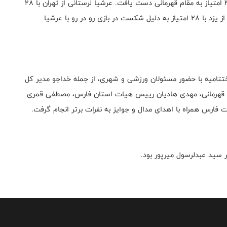
در پایان این رقابت‌ها، محمدحسن حبیبی از قم با کسب ۳۰ امتیاز به مقام قهرمانی دست یافت. عرشیا لرستانی از تهران با ۲۸
امتیاز عنوان نایب‌قهرمانی را از آن خود کرد و حسن شیخی از یزد با ۲۸ امتیاز به دلیل شکست در بازی رو در رو با عرشیا
 ۱۴۰۴ برگزار شد و مراسم اختتامیه با حضور مسئولان ورزشی و شهری، از جمله خداجو مدیر کل
 قهرمانی، مهدی هادیان رییس هیات استان فارس، مصطفی قمری
رس همراه با اهدای مدال و جوایز به نفرات برتر انجام گرفت.
 سید عبدلرسول میرپور بود.