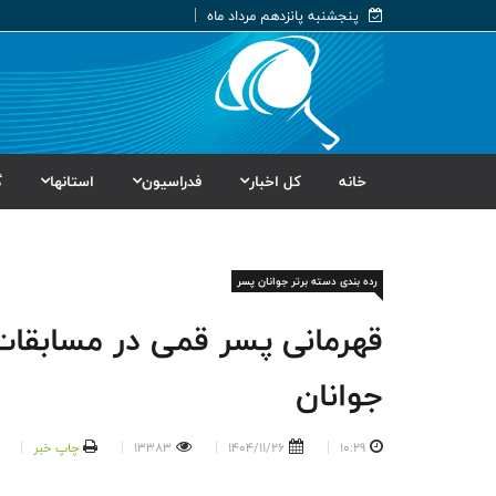
پنجشنبه پانزدهم مرداد ماه
خانه
کل اخبار
فدراسیون
استانها
گ
رده بندی دسته برتر جوانان پسر
قهرمانی پسر قمی در مسابقات
جوانان
10:29
1404/11/26
13383
چاپ خبر