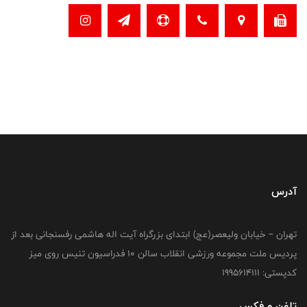
آدرس
تهران – خیابان ولیعصر(عج) ابتدای بزرگراه آیت اله هاشمی رفسنجانی بعد از
پردیس ملت مجموعه ورزشی انقلاب سالن 10 فدراسیون تنیس روی میز
کدپستی: 1995614111
تلفن و فکس