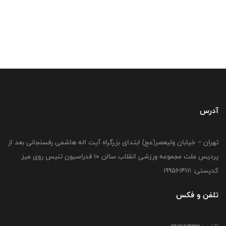
آدرس
تهران – خیابان ولیعصر(عج) ابتدای بزرگراه آیت اله هاشمی رفسنجانی بعد از
پردیس ملت مجموعه ورزشی انقلاب سالن 10 فدراسیون تنیس روی میز
کدپستی: 1995614111
تلفن و فکس