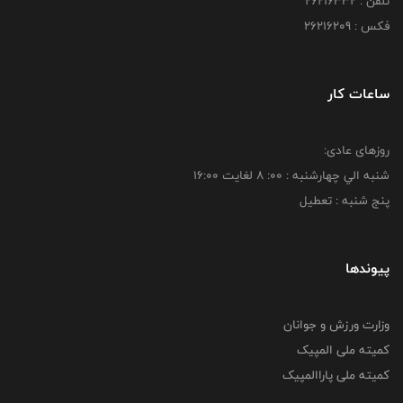
تلفن : 26216332
فکس : 26216209
ساعات کار
روزهای عادی:
شنبه الي چهارشنبه : 00: 8 لغايت 16:00
پنج شنبه : تعطیل
پیوندها
وزارت ورزش و جوانان
کمیته ملی المپیک
کمیته ملی پاراالمپیک