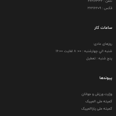
تلفن : 26216332
فکس : 26216209
ساعات کار
روزهای عادی:
شنبه الي چهارشنبه : 00: 8 لغايت 16:00
پنج شنبه : تعطیل
پیوندها
وزارت ورزش و جوانان
کمیته ملی المپیک
کمیته ملی پاراالمپیک