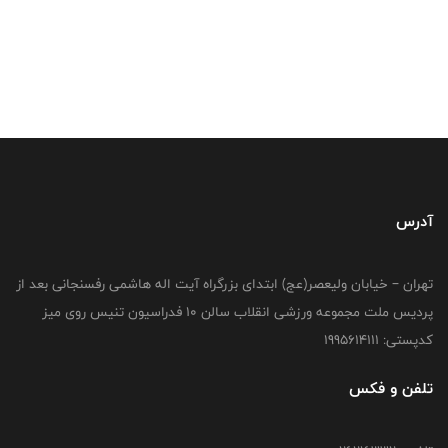
آدرس
تهران – خیابان ولیعصر(عج) ابتدای بزرگراه آیت اله هاشمی رفسنجانی بعد از
پردیس ملت مجموعه ورزشی انقلاب سالن 10 فدراسیون تنیس روی میز
کدپستی: 1995614111
تلفن و فکس