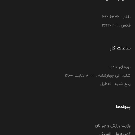
تلفن : 26216332
فکس : 26216209
ساعات کار
روزهای عادی:
شنبه الي چهارشنبه : 00: 8 لغايت 16:00
پنج شنبه : تعطیل
پیوندها
وزارت ورزش و جوانان
کمیته ملی المپیک