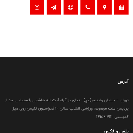
آدرس
تهران – خیابان ولیعصر(عج) ابتدای بزرگراه آیت اله هاشمی رفسنجانی بعد از
پردیس ملت مجموعه ورزشی انقلاب سالن 10 فدراسیون تنیس روی میز
کدپستی: 1995614111
تلفن و فکس