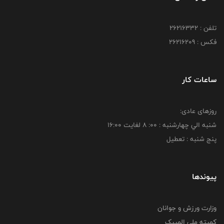
تلفن : 26216332
فکس : 26216209
ساعات کار
روزهای عادی:
شنبه الي چهارشنبه : 00: 8 لغايت 16:00
پنج شنبه : تعطیل
پیوندها
وزارت ورزش و جوانان
کمیته ملی المپیک