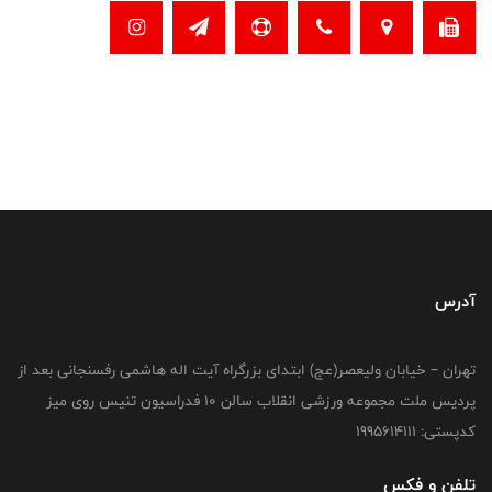
آدرس
تهران – خیابان ولیعصر(عج) ابتدای بزرگراه آیت اله هاشمی رفسنجانی بعد از
پردیس ملت مجموعه ورزشی انقلاب سالن 10 فدراسیون تنیس روی میز
کدپستی: 1995614111
تلفن و فکس