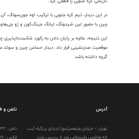
تاریخی کره جنوبی را قطعی کرد.
در این دیدار، تیم کره جنوبی با ترکیب اوه جون‌سونگ، آن
چین با حضور لین شیدونگ، لیانگ جینگ‌کون و ژو چی‌هاو ب
این نتیجه، علاوه بر پایان دادن به رکورد شکست‌ناپذیری 
موقعیت صدرنشینی قرار داد. دیدار حساس چین و سوئد می
گروه داشته باشد.
آدرس
تلفن و 
تهران – خیابان ولیعصر(عج) ابتدای بزرگراه آیت
تلفن : 26216332
اله هاشمی رفسنجانی بعد از پردیس ملت
فکس : 26216209