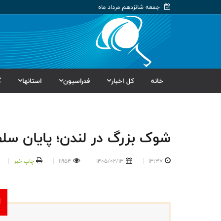
جمعه شانزدهم مرداد ماه
خانه
کل اخبار
فدراسیون
استانها
گ
شوک بزرگ در لندن؛ پایان سل
13:37
1405/02/13
11954
چاپ خبر