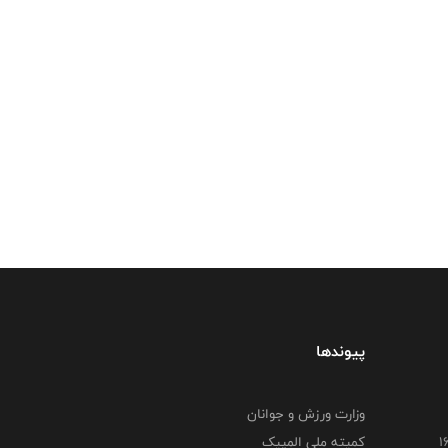
پیوندها
وزارت ورزش و جوانان
کمیته ملی المپیک