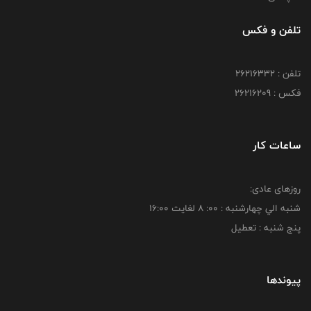
تلفن و فکس
تلفن : 26216332
فکس : 26216209
ساعات کار
روزهای عادی:
شنبه الي چهارشنبه : 00: 8 لغايت 16:00
پنج شنبه : تعطیل
پیوندها