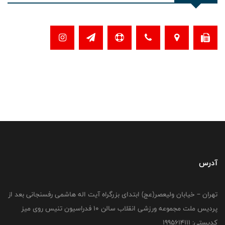
آدرس
تهران – خیابان ولیعصر(عج) ابتدای بزرگراه آیت اله هاشمی رفسنجانی بعد از
پردیس ملت مجموعه ورزشی انقلاب سالن 10 فدراسیون تنیس روی میز
کدپستی: 1995614111