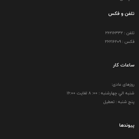
تلفن و فکس
تلفن : 26216332
فکس : 26216209
ساعات کار
روزهای عادی:
شنبه الي چهارشنبه : 00: 8 لغايت 16:00
پنج شنبه : تعطیل
پیوندها