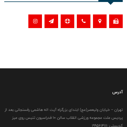
آدرس
تهران – خیابان ولیعصر(عج) ابتدای بزرگراه آیت اله هاشمی رفسنجانی بعد از
پردیس ملت مجموعه ورزشی انقلاب سالن 10 فدراسیون تنیس روی میز
کدپستی: 1995614111