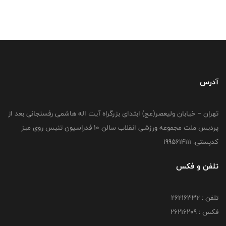
آدرس
تهران – خیابان ولیعصر(عج) ابتدای بزرگراه آیت اله هاشمی رفسنجانی بعد از
پردیس ملت مجموعه ورزشی انقلاب سالن 10 فدراسیون تنیس روی میز
کدپستی: 1995614111
تلفن و فکس
تلفن : 26216332
فکس : 26216209