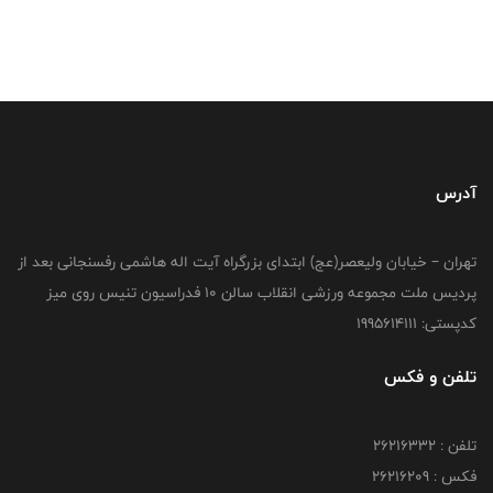
آدرس
تهران – خیابان ولیعصر(عج) ابتدای بزرگراه آیت اله هاشمی رفسنجانی بعد از
پردیس ملت مجموعه ورزشی انقلاب سالن 10 فدراسیون تنیس روی میز
کدپستی: 1995614111
تلفن و فکس
تلفن : 26216332
فکس : 26216209