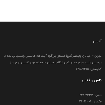
آدرس
تهران – خیابان ولیعصر(عج) ابتدای بزرگراه آیت اله هاشمی رفسنجانی بعد از
پردیس ملت مجموعه ورزشی انقلاب سالن 10 فدراسیون تنیس روی میز
کدپستی: 1995614111
تلفن و فکس
تلفن : 26216332
فکس : 26216209