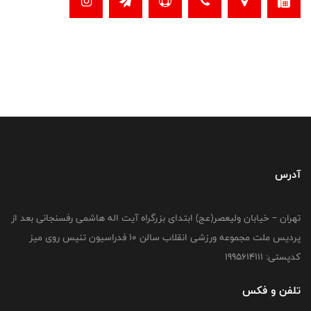
آدرس
تهران – خیابان ولیعصر(عج) ابتدای بزرگراه آیت اله هاشمی رفسنجانی بعد از
پردیس ملت مجموعه ورزشی انقلاب سالن 10 فدراسیون تنیس روی میز
کدپستی: 1995614111
تلفن و فکس