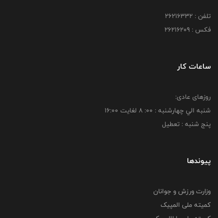
تلفن : 26216332
فکس : 26216209
ساعات کار
روزهای عادی:
شنبه الي چهارشنبه : 00: 8 لغايت 16:00
پنج شنبه : تعطیل
پیوندها
وزارت ورزش و جوانان
کمیته ملی المپیک