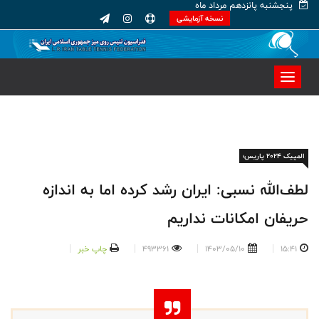
پنجشنبه پانزدهم مرداد ماه
نسخه آزمایشی
المپیک ۲۰۲۴ پاریس؛
لطف‌الله نسبی: ایران رشد کرده اما به اندازه
حریفان امکانات نداریم
15:41
1403/05/10
493361
چاپ خبر