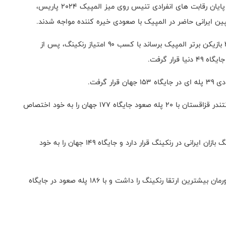
به گزارش روابط عمومی فدراسیون تنیس روی میز؛ پس از پایان رقابت های انفرادی تنیس روی میز المپیک ۲۰۲۴ پاریس،
ین ایرانی حاضر در المپیک با صعودی خیره کننده مواجه شدند.
نوشاد عالمیان که توانست در المپیک خودش را به جنع ۳۲ بازیکن برتر المپیک برساند با کسب ۹۰ امتیاز رنکینگ، پس از
 گرفت.
نوید شمس نیز پس از درخشش و قهرمانی در مسابقات کانتندر قزاقستان با ۲۰ پله صعود جایگاه ۱۷۷ جهان را به خود اختصاص
همچنین امیرحسین هدایی در جایگاه دوم برترین پینگ پنگ بازان ایرانی در رنکینگ قرار دارد و جایگاه ۱۴۹ جهان را به خود
ندا شهسواری کاپیتان تیم ملی بانوان تنیس روی میز کشورمان بیشترین ارتقا رنکینگ را داشت و با ۱۸۶ پله صعود در جایگاه