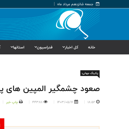
جمعه شانزدهم مرداد ماه
خانه
کل اخبار
فدراسیون
استانها
گ
رنکینگ جهانی؛
صعود چشمگیر المپین های پین
18:52
1403/05/16
443811
چاپ خبر