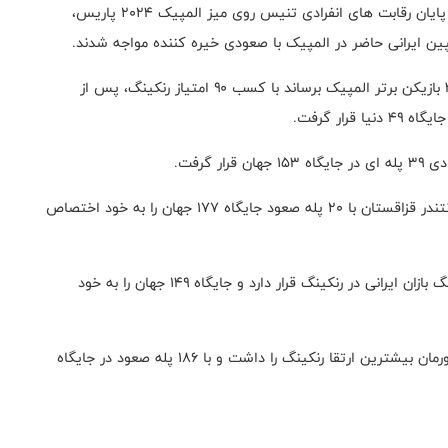
به گزارش روابط عمومی فدراسیون تنیس روی میز؛ پس از پایان رقابت های انفرادی تنیس روی میز المپیک ۲۰۲۴ پاریس،
ین ایرانی حاضر در المپیک با صعودی خیره کننده مواجه شدند.
نوشاد عالمیان که توانست در المپیک خودش را به جنع ۳۲ بازیکن برتر المپیک برساند با کسب ۹۰ امتیاز رنکینگ، پس از
 گرفت.
نوید شمس نیز پس از درخشش و قهرمانی در مسابقات کانتندر قزاقستان با ۲۰ پله صعود جایگاه ۱۷۷ جهان را به خود اختصاص
همچنین امیرحسین هدایی در جایگاه دوم برترین پینگ پنگ بازان ایرانی در رنکینگ قرار دارد و جایگاه ۱۴۹ جهان را به خود
ندا شهسواری کاپیتان تیم ملی بانوان تنیس روی میز کشورمان بیشترین ارتقا رنکینگ را داشت و با ۱۸۶ پله صعود در جایگاه