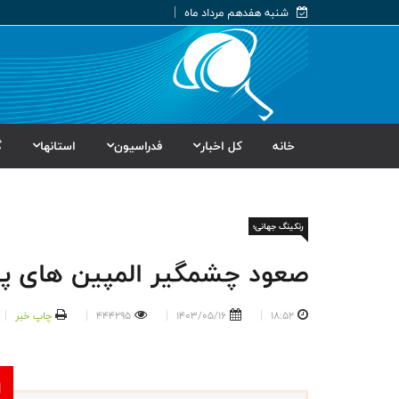
شنبه هفدهم مرداد ماه
خانه
کل اخبار
فدراسیون
استانها
گ
رنکینگ جهانی؛
صعود چشمگیر المپین های پین
18:52
1403/05/16
444295
چاپ خبر