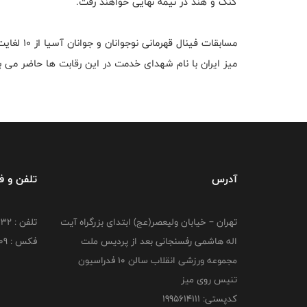
کنگ و هند در نیمه نهایی خواهند رفت.
میز ایران با نام شهدای خدمت در این رقابت ها حاضر می ب
آدرس
تلفن و 
تهران – خیابان ولیعصر(عج) ابتدای بزرگراه آیت
تلفن : 26216332
اله هاشمی رفسنجانی بعد از پردیس ملت
فکس : 26216209
مجموعه ورزشی انقلاب سالن 10 فدراسیون
تنیس روی میز
کدپستی: 1995614111