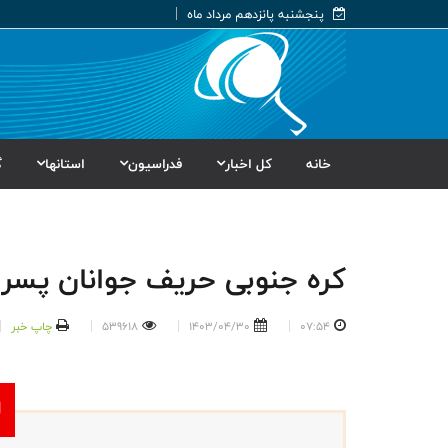
پنجشنبه پانزدهم مرداد ماه
خانه
کل اخبار
فدراسیون
استانها
گ
کره جنوبی حریف جوانان پسر 
07:54
1403/04/30
539618
چاپ خبر