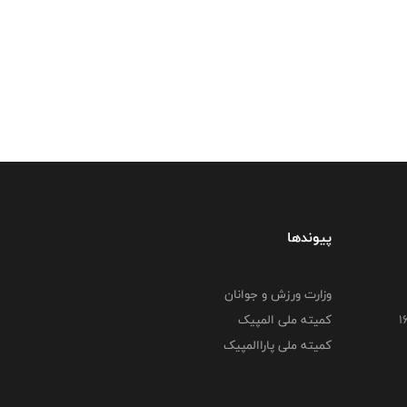
پیوندها
وزارت ورزش و جوانان
کمیته ملی المپیک
کمیته ملی پاراالمپیک