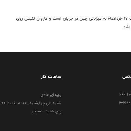
مسابقات فینال قهرمانی نوجوانان و جوانان آسیا از ۱۰ لغایت ۱۷ خردادماه به میزبانی چین در جریان است و کاروان تنیس روی
اشد.
فکس
ساعات کار
روزهای عادی:
شنبه الي چهارشنبه : 00: 8 لغايت 16:00
پنج شنبه : تعطیل