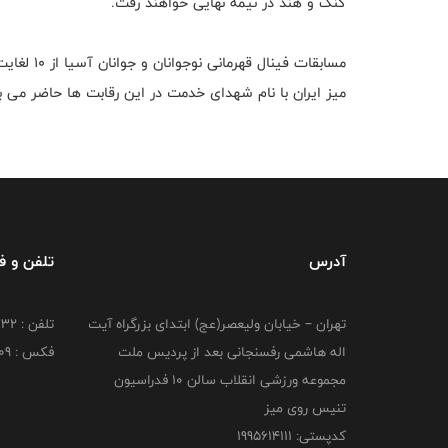
کنگ و هند در نیمه نهایی خواهند رفت.
میز ایران با نام شهدای خدمت در این رقابت ها حاضر می ب
آدرس
تلفن و 
تهران – خیابان ولیعصر(عج) ابتدای بزرگراه آیت
تلفن : 26216332
اله هاشمی رفسنجانی بعد از پردیس ملت
فکس : 26216209
مجموعه ورزشی انقلاب سالن 10 فدراسیون
تنیس روی میز
کدپستی: 1995614111