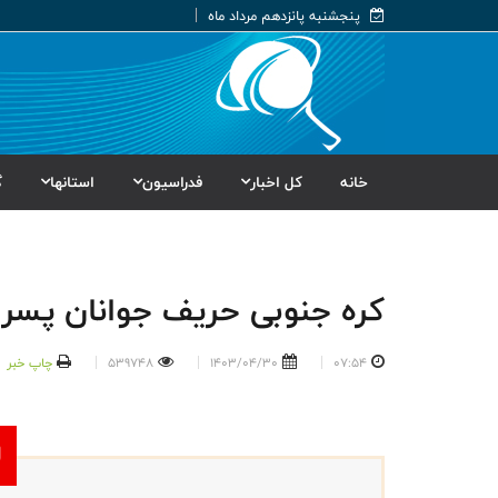
پنجشنبه پانزدهم مرداد ماه
خانه
کل اخبار
فدراسیون
استانها
گ
کره جنوبی حریف جوانان پسر 
07:54
1403/04/30
539748
چاپ خبر