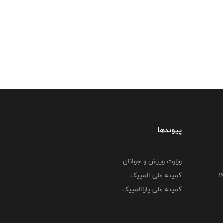
پیوندها
وزارت ورزش و جوانان
کمیته ملی المپیک
کمیته ملی پاراالمپیک