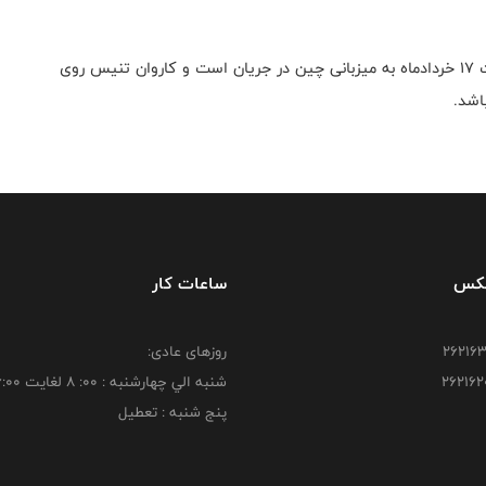
مسابقات فینال قهرمانی نوجوانان و جوانان آسیا از ۱۰ لغایت ۱۷ خردادماه به میزبانی چین در جریان است و کاروان تنیس روی
اشد.
فکس
ساعات کار
روزهای عادی:
شنبه الي چهارشنبه : 00: 8 لغايت 16:00
پنج شنبه : تعطیل