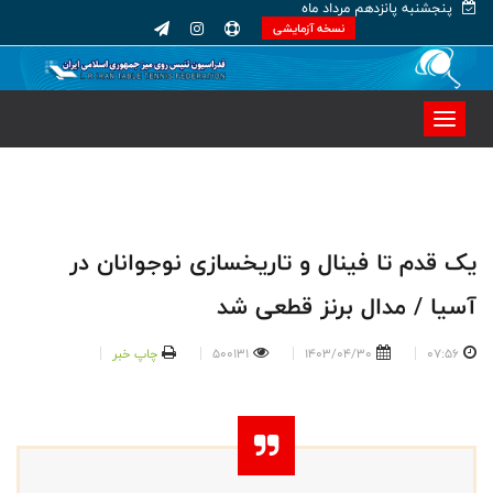
پنجشنبه پانزدهم مرداد ماه
نسخه آزمایشی
یک قدم تا فینال و تاریخسازی نوجوانان در
آسیا / مدال برنز قطعی شد
07:56
1403/04/30
500131
چاپ خبر