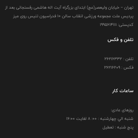
تهران – خیابان ولیعصر(عج) ابتدای بزرگراه آیت اله هاشمی رفسنجانی بعد از
پردیس ملت مجموعه ورزشی انقلاب سالن 10 فدراسیون تنیس روی میز
کدپستی: 1995614111
تلفن و فکس
تلفن : 26216332
فکس : 26216209
ساعات کار
روزهای عادی:
شنبه الي چهارشنبه : 00: 8 لغايت 16:00
پنج شنبه : تعطیل