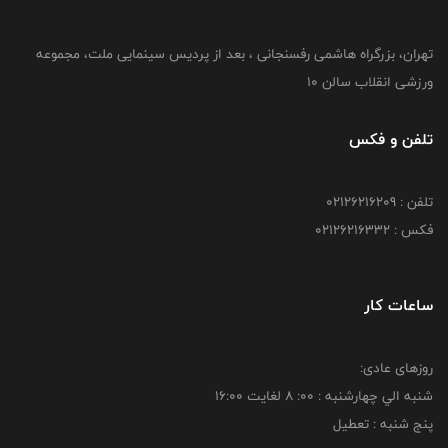
تهران، بزرگراه هاشمی رفسنجانی ، بعد از پردیس سینمایی ملت، مجموعه
ورزشی انقلاب سالن 10
تلفن و فکس
تلفن : 02126216209
فکس : 02126216332
ساعات کار
روزهای عادی:
شنبه الي چهارشنبه : 00: 8 لغايت 16:00
پنج شنبه : تعطیل