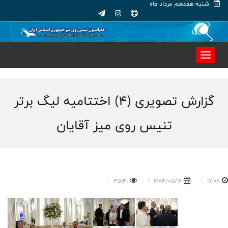
شنبه هفدهم مرداد ماه
گزارش تصویری (۴) اختتامیه لیگ برتر
تنیس روی میز آقایان
35141
1404/05/16
17:06