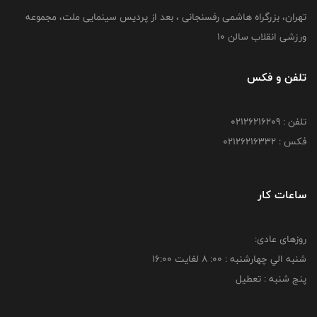
تهران، بزرگراه هاشمی رفسنجانی ، بعد از پردیس سینمایی ملت، مجموعه
ورزشی انقلاب سالن 10
تلفن و فکس
تلفن : 02126216209
فکس : 02126216332
ساعات کار
روزهای عادی:
شنبه الي چهارشنبه : 00: 8 لغايت 16:00
پنج شنبه : تعطیل