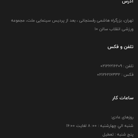
آدرس
تهران، بزرگراه هاشمی رفسنجانی ، بعد از پردیس سینمایی ملت، مجموعه
ورزشی انقلاب سالن 10
تلفن و فکس
تلفن : 02126216209
فکس : 02126216332
ساعات کار
روزهای عادی:
شنبه الي چهارشنبه : 00: 8 لغايت 16:00
پنج شنبه : تعطیل