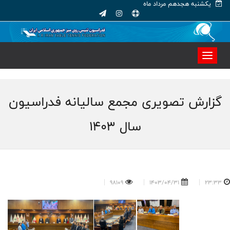
یکشنبه هجدهم مرداد ماه
گزارش تصویری مجمع سالیانه فدراسیون
سال 1403
98109
1403/04/31
23:33