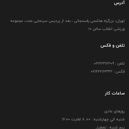
آدرس
تهران، بزرگراه هاشمی رفسنجانی ، بعد از پردیس سینمایی ملت، مجموعه
ورزشی انقلاب سالن 10
تلفن و فکس
تلفن : 02126216209
فکس : 02126216332
ساعات کار
روزهای عادی:
شنبه الي چهارشنبه : 00: 8 لغايت 16:00
پنج شنبه : تعطیل