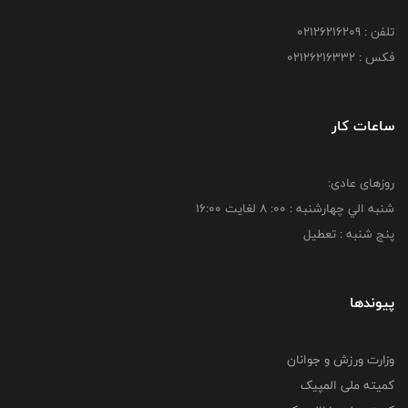
تلفن : 02126216209
فکس : 02126216332
ساعات کار
روزهای عادی:
شنبه الي چهارشنبه : 00: 8 لغايت 16:00
پنج شنبه : تعطیل
پیوندها
وزارت ورزش و جوانان
کمیته ملی المپیک