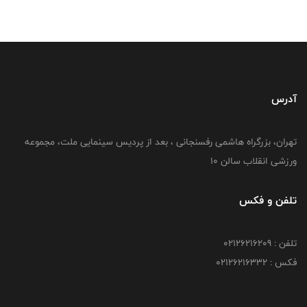
آدرس
تهران، بزرگراه هاشمی رفسنجانی ، بعد از پردیس سینمایی ملت، مجموعه
ورزشی انقلاب سالن 10
تلفن و فکس
تلفن : 02126216209
فکس : 02126216332