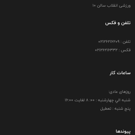
ورزشی انقلاب سالن 10
تلفن و فکس
تلفن : 02126216209
فکس : 02126216332
ساعات کار
روزهای عادی:
شنبه الي چهارشنبه : 00: 8 لغايت 16:00
پنج شنبه : تعطیل
پیوندها